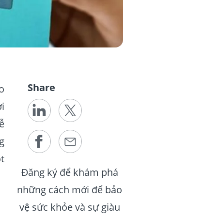
Share
o
i
dễ
g
t
Đăng ký để khám phá
những cách mới để bảo
vệ sức khỏe và sự giàu