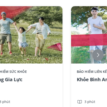
ce component AIA - Standee-
 HIỂM SỨC KHỎE
BẢO HIỂM LIÊN K
GiaLuc_No text
g Gia Lực
Khỏe Bình A
3 phút
3 phút