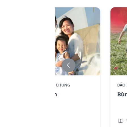
Replace component AIA - Standee-
Repla
BẢO HIỂM LIÊN KẾT CHUNG
BẢO
KhoeTronVen_no text
Bung
Khỏe Trọn Vẹn
Bùn
3 phút