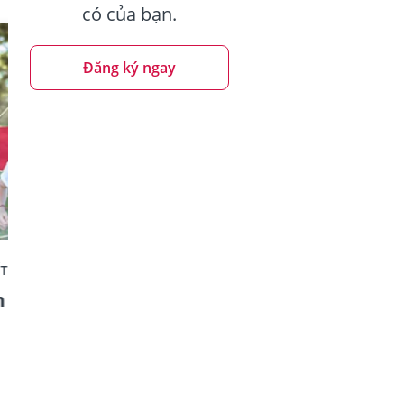
có của bạn.
Đăng ký ngay
ẾT CHUNG
BẢO HIỂM LIÊN KẾT CHUNG
n
Vững Tương Lai
3 phút