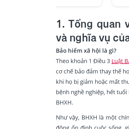
1. Tổng quan 
và nghĩa vụ củ
Bảo hiểm xã hội là gì?
Theo khoản 1 Điều 3
Luật B
cơ chế bảo đảm thay thế h
khi họ bị giảm hoặc mất thu
bệnh nghề nghiệp, hết tuổi 
BHXH.
Như vậy, BHXH là một chính
động ổn định cuộc sống, gi