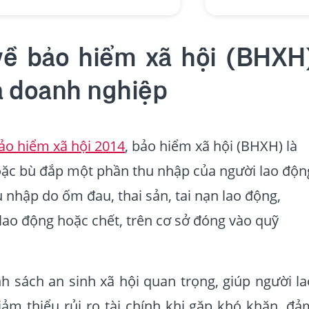
về bảo hiểm xã hội (BHXH
a doanh nghiệp
ảo hiểm xã hội 2014
, bảo hiểm xã hội (BHXH) là
oặc bù đắp một phần thu nhập của người lao độn
 nhập do ốm đau, thai sản, tai nạn lao động,
lao động hoặc chết, trên cơ sở đóng vào quỹ
 sách an sinh xã hội quan trọng, giúp người la
ảm thiểu rủi ro tài chính khi gặp khó khăn, đả