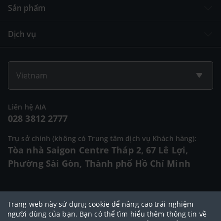
Sản phẩm
Dịch vụ
Vietnam
Liên hệ AIA
028 3812 2777
Trụ sở chính (không có Trung tâm dịch vụ Khách hàng):
Tòa nhà Saigon Centre Tháp 2, 67 Lê Lợi,
Phường Sài Gòn, Thành phố Hồ Chí Minh
© 2025 Bản quyền thuộc về Tập đoàn AIA (AIA Group Limited)
Trang web này sử dụng cookie để nâng cao trải nghiệm
Đại lý Ngoại hạng AIA
|
Điều khoản sử dụng
|
Cam kết bảo mật
|
Chính
người dùng của bạn. Bạn có thể tìm hiểu thêm thông tin về