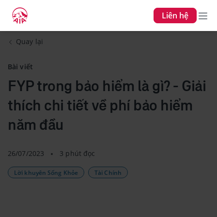
Liên hệ
Quay lại
Bài viết
FYP trong bảo hiểm là gì? - Giải
thích chi tiết về phí bảo hiểm
năm đầu
26/07/2023
3 phút đọc
Lời khuyên Sống Khỏe
Tài Chính