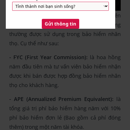
Bên cạnh FYP trong bảo hiểm, bạn cũng nên
nắm rõ một số thuật ngữ liên quan cũng
thường được sử dụng trong bảo hiểm nhân
thọ. Cụ thể như sau:
- FYC (First Year Commission):
là hoa hồng
năm đầu tiên mà tư vấn viên bảo hiểm nhận
được khi bán được hợp đồng bảo hiểm nhân
thọ cho khách hàng.
- APE (Annualized Premium Equivalent):
là
tổng giá trị phí bảo hiểm hàng năm với 10%
phí bảo hiểm đơn lẻ (Bao gồm cả phí đóng
thêm) trong một năm tài khóa.