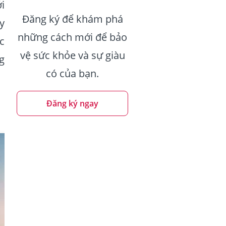
i
Đăng ký để khám phá
y
những cách mới để bảo
ác
vệ sức khỏe và sự giàu
g
có của bạn.
Đăng ký ngay