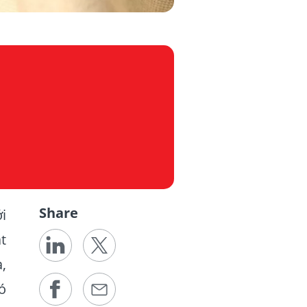
Share
i
t
,
ó