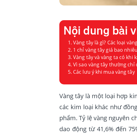
Nội dung bài v
Vàng tây là gì? Các loại vàn
1 chỉ vàng tây giá bao nhiê
Vàng tây và vàng ta có khi 
Vì sao vàng tây thường chỉ
Các lưu ý khi mua vàng tây
Vàng tây là một loại hợp k
các kim loại khác như đồn
phẩm. Tỷ lệ vàng nguyên ch
dao động từ 41,6% đến 75% 