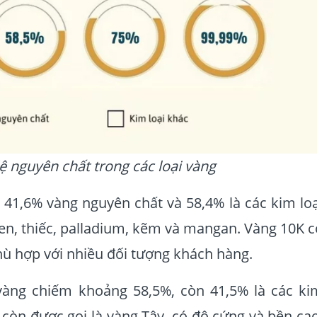
lệ nguyên chất trong các loại vàng
41,6% vàng nguyên chất và 58,4% là các kim loạ
en, thiếc, palladium, kẽm và mangan. Vàng 10K c
hù hợp với nhiều đối tượng khách hàng.
àng chiếm khoảng 58,5%, còn 41,5% là các ki
y còn được gọi là vàng Tây, có độ cứng và bền cao