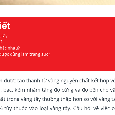
iết
g tây
u?
khác nhau?
 được dùng làm trang sức?
im được tạo thành từ vàng nguyên chất kết hợp vớ
g, bạc, kẽm nhằm tăng độ cứng và độ bền cho vậ
ất trong vàng tây thường thấp hơn so với vàng ta
tùy thuộc vào loại vàng tây. Câu hỏi về việc c