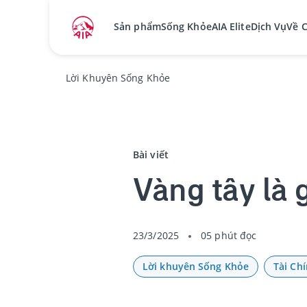
Sản phẩm
Sống Khỏe
AIA Elite
Dịch Vụ
Về 
Lời Khuyên Sống Khỏe
Bài viết
Vàng tây là 
23/3/2025
05 phút đọc
Lời khuyên Sống Khỏe
Tài Ch