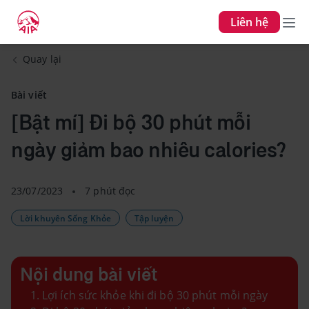
Liên hệ
Quay lại
Bài viết
[Bật mí] Đi bộ 30 phút mỗi
ngày giảm bao nhiêu calories?
23/07/2023
7 phút đọc
Lời khuyên Sống Khỏe
Tập luyện
Nội dung bài viết
Lợi ích sức khỏe khi đi bộ 30 phút mỗi ngày