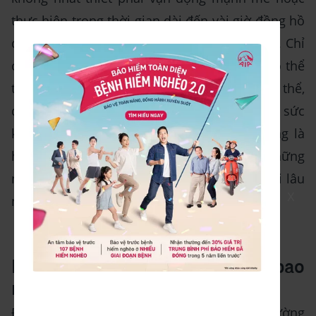
thực hiện trong thời gian dài đến vài giờ đồng hồ
để giảm calo hay cải thiện sức khỏe của bạn. Chỉ
cần dành 30 phút mỗi ngày để đi bộ, bạn có thể
tiêu hao được 100-200 calories trong cơ thể,
đồng thời rèn luyện thể lực và tăng cường sức
khỏe một cách hiệu quả. Bởi vậy đi bộ đúng là
hình thức vận động thể chất tuyệt vời cho những
người thừa cân, người già hoặc những người lâu
X
ngày không vận động phải không nào?
Nên duy trì thói quen đi bộ bao
nhiêu buổi 1 tuần?
Để giảm đi lượng calo đã nạp vào và tăng cường