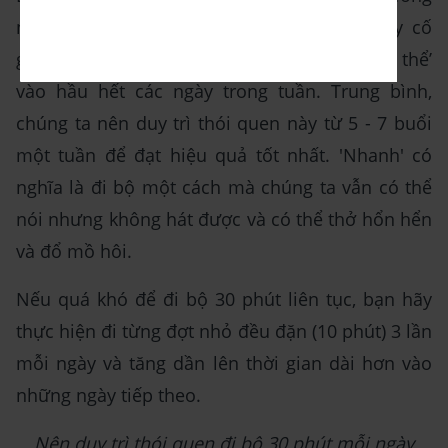
những lợi ích cho sức khỏe của mình, hãy cố
gắng đi bộ ít nhất 30 phút ‘nhanh nhất có thể’
vào hầu hết các ngày trong tuần. Trung bình,
chúng ta nên duy trì thói quen này từ 5 - 7 buổi
một tuần để đạt hiệu quả tốt nhất. 'Nhanh' có
nghĩa là đi bộ một cách mà chúng ta vẫn có thể
nói nhưng không hát được và có thể thở hổn hển
và đổ mồ hôi.
Nếu quá khó để đi bộ 30 phút liên tục, bạn hãy
thực hiện đi từng đợt nhỏ đều đặn (10 phút) 3 lần
mỗi ngày và tăng dần lên thời gian dài hơn vào
những ngày tiếp theo.
Nên duy trì thói quen đi bộ 30 phút mỗi ngày