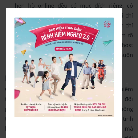
hẹn hò online đều có mục đích riêng: có
người tìm bạn đời nghiêm túc, có người chỉ
muốn kết bạn, và cũng có người đơn giản chỉ
muốn trò chuyện cho vui. Nếu không làm rõ
quan điểm ngay từ đầu, bạn rất dễ bị ghost
bởi đối phương không có cùng mong muốn
với mình.
Bị ghost phải làm sao?
X
Ghosting là một sự đau đớn tổn thương nghiêm
trọng tâm hồn người khác. Sự biến mất của đối
phương đặc biệt khiến bạn đau đớn bởi không
tìm ra được lý do chính đáng. Điều này vô tình
khiến bạn bị dồn nén quá nhiều cảm xúc mà