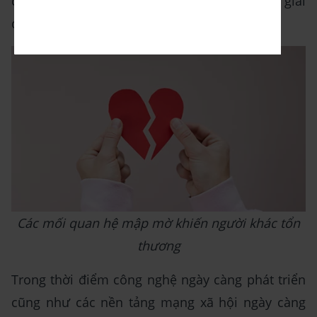
chính bản thân bạn cũng không biết nên giải
quyết như thế nào.
Các mối quan hệ mập mờ khiến người khác tổn
thương
Trong thời điểm công nghệ ngày càng phát triển
cũng như các nền tảng mạng xã hội ngày càng