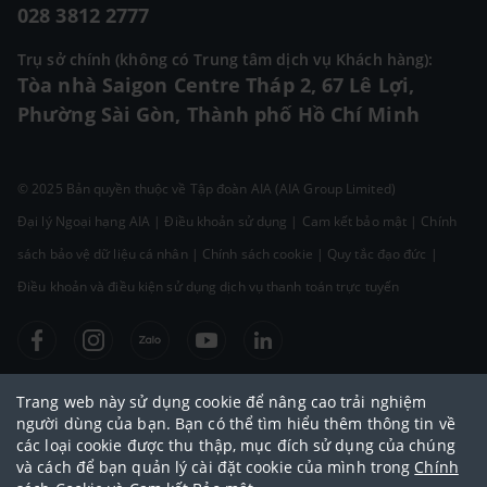
028 3812 2777
Trụ sở chính (không có Trung tâm dịch vụ Khách hàng):
Tòa nhà Saigon Centre Tháp 2, 67 Lê Lợi,
Phường Sài Gòn, Thành phố Hồ Chí Minh
© 2025 Bản quyền thuộc về Tập đoàn AIA (AIA Group Limited)
Đại lý Ngoại hạng AIA
|
Điều khoản sử dụng
|
Cam kết bảo mật
|
Chính
sách bảo vệ dữ liệu cá nhân
|
Chính sách cookie
|
Quy tắc đạo đức
|
Điều khoản và điều kiện sử dụng dịch vụ thanh toán trực tuyến
Trang web này sử dụng cookie để nâng cao trải nghiệm
người dùng của bạn. Bạn có thể tìm hiểu thêm thông tin về
các loại cookie được thu thập, mục đích sử dụng của chúng
và cách để bạn quản lý cài đặt cookie của mình trong
Chính