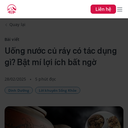
Liên hệ
Quay lại
Bài viết
Uống nước củ ráy có tác dụng
gì? Bật mí lợi ích bất ngờ
28/02/2025
5 phút đọc
Dinh Dưỡng
Lời khuyên Sống Khỏe