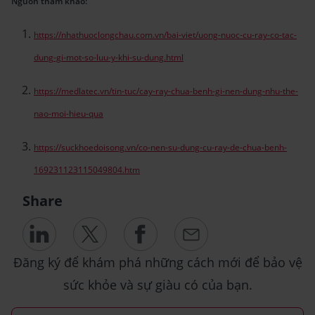
Nguồn tham khảo:
https://nhathuoclongchau.com.vn/bai-viet/uong-nuoc-cu-ray-co-tac-
dung-gi-mot-so-luu-y-khi-su-dung.html
https://medlatec.vn/tin-tuc/cay-ray-chua-benh-gi-nen-dung-nhu-the-
nao-moi-hieu-qua
https://suckhoedoisong.vn/co-nen-su-dung-cu-ray-de-chua-benh-
169231123115049804.htm
Share
Đăng ký để khám phá những cách mới để bảo vệ
sức khỏe và sự giàu có của bạn.