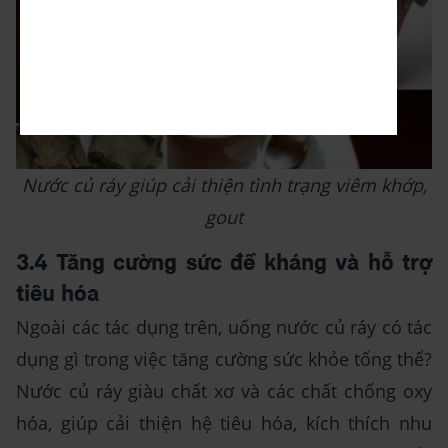
Nước củ ráy giúp cải thiện tình trạng viêm khớp,
gout
3.4 Tăng cường sức đề kháng và hỗ trợ
tiêu hóa
Ngoài các tác dụng trên, uống nước củ ráy có tác
dụng gì trong việc tăng cường sức khỏe tổng thể?
Nước củ ráy giàu chất xơ và các chất chống oxy
hóa, giúp cải thiện hệ tiêu hóa, kích thích nhu