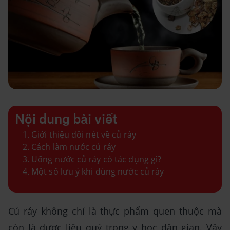
Nội dung bài viết
Giới thiệu đôi nét về củ ráy
Cách làm nước củ ráy
Uống nước củ ráy có tác dụng gì?
Một số lưu ý khi dùng nước củ ráy
Củ ráy không chỉ là thực phẩm quen thuộc mà
còn là dược liệu quý trong y học dân gian. Vậy