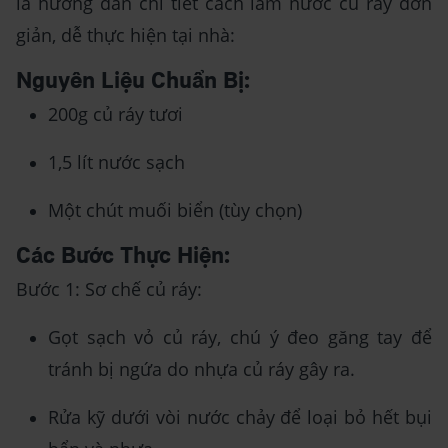
là hướng dẫn chi tiết cách làm nước củ ráy đơn
giản, dễ thực hiện tại nhà:
Nguyên Liệu Chuẩn Bị:
200g củ ráy tươi
1,5 lít nước sạch
Một chút muối biển (tùy chọn)
Các Bước Thực Hiện:
Bước 1: Sơ chế củ ráy:
Gọt sạch vỏ củ ráy, chú ý đeo găng tay để
tránh bị ngứa do nhựa củ ráy gây ra.
Rửa kỹ dưới vòi nước chảy để loại bỏ hết bụi