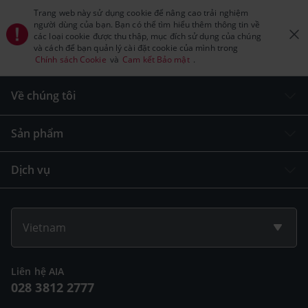
Trang web này sử dụng cookie để nâng cao trải nghiệm
người dùng của bạn. Bạn có thể tìm hiểu thêm thông tin về
các loại cookie được thu thập, mục đích sử dụng của chúng
và cách để bạn quản lý cài đặt cookie của mình trong
Chính sách Cookie
và
Cam kết Bảo mật
.
Về chúng tôi
Sản phẩm
Dịch vụ
Vietnam
Liên hệ AIA
028 3812 2777