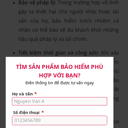
Bảo vệ pháp lý:
Trong trường hợp vô tình
gây ra thiệt hại cho người khác hoặc tài
sản của họ, bảo hiểm trách nhiệm cá
nhân có thể bảo vệ du khách khỏi những
hậu quả pháp lý và tài chính.
Tiết kiệm thời gian và công sức:
Khi xảy
ra sự cố, công ty bảo hiểm thường sẽ lo
liệu mọi thứ, từ việc tìm bệnh viện phù
hợp đến sắp xếp việc sơ tán y tế. Điều
này giúp du khách tiết kiệm được rất
nhiều thời gian và công sức trong những
tình huống khó khăn.
Đáp ứng yêu cầu visa:
Một số quốc gia