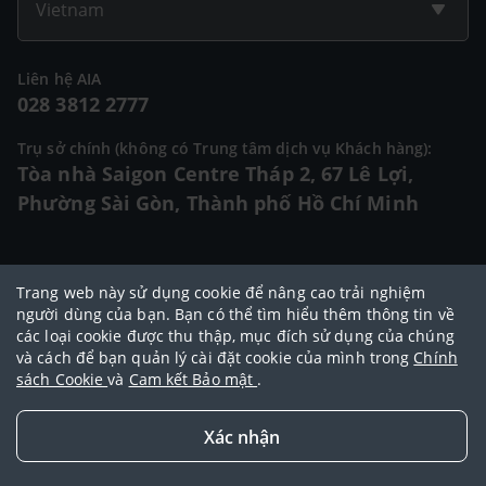
Vietnam
Liên hệ AIA
028 3812 2777
Trụ sở chính (không có Trung tâm dịch vụ Khách hàng):
Tòa nhà Saigon Centre Tháp 2, 67 Lê Lợi,
Phường Sài Gòn, Thành phố Hồ Chí Minh
© 2025 Bản quyền thuộc về Tập đoàn AIA (AIA Group Limited)
Trang web này sử dụng cookie để nâng cao trải nghiệm
Đại lý Ngoại hạng AIA
|
Điều khoản sử dụng
|
Cam kết bảo mật
|
Chính
người dùng của bạn. Bạn có thể tìm hiểu thêm thông tin về
các loại cookie được thu thập, mục đích sử dụng của chúng
sách bảo vệ dữ liệu cá nhân
|
Chính sách cookie
|
Quy tắc đạo đức
|
và cách để bạn quản lý cài đặt cookie của mình trong
Chính
Điều khoản và điều kiện sử dụng dịch vụ thanh toán trực tuyến
sách Cookie
và
Cam kết Bảo mật
.
Xác nhận