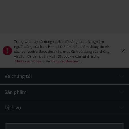
Trang web này sử dụng cookie để nâng cao trải nghiệm
người dùng của bạn. Bạn có thể tìm hiểu thêm thông tin về
các loại cookie được thu thập, mục đích sử dụng của chúng
và cách để bạn quản lý cài đặt cookie của mình trong
Chính sách Cookie
và
Cam kết Bảo mật
.
Về chúng tôi
Sản phẩm
Dịch vụ