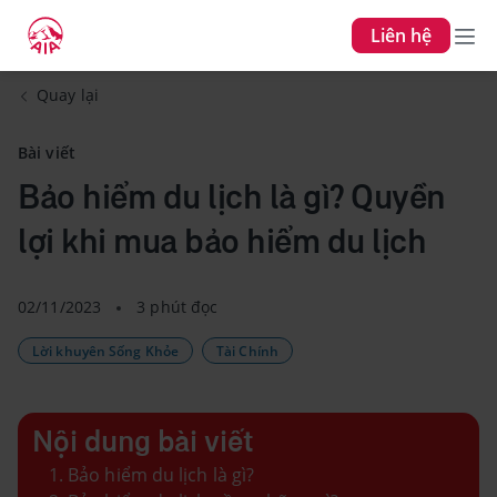
Liên hệ
Quay lại
Bài viết
Bảo hiểm du lịch là gì? Quyền
lợi khi mua bảo hiểm du lịch
02/11/2023
3 phút đọc
Lời khuyên Sống Khỏe
Tài Chính
Nội dung bài viết
Bảo hiểm du lịch là gì?