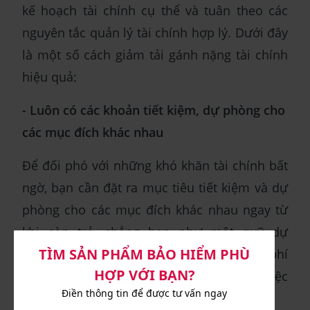
kế hoạch tài chính cụ thể và tuân theo các
nguyên tắc quản lý tài chính hợp lý. Dưới đây
là một số cách giảm tải gánh nặng tài chính
hiệu quả:
- Luôn có các khoản tiết kiệm, dự phòng cho
các mục đích khác nhau
Để đối phó với những khó khăn tài chính bất
ngờ, bạn cần đặt ra mục tiêu tiết kiệm và dự
phòng cho các mục đích khác nhau ngay từ
khi còn trẻ, chẳng hạn như một quỹ dự
phòng cho các chi phí y tế khẩn cấp, chi phí
sửa chữa nhà cửa, hoặc chuẩn bị cho việc
thất nghiệp hoặc giảm lương.