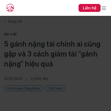
Liên hệ
Quay lại
Bài viết
5 gánh nặng tài chính ai cũng
gặp và 3 cách giảm tải "gánh
nặng" hiệu quả
26/07/2023
3 phút đọc
Lời khuyên Sống Khỏe
Tài Chính