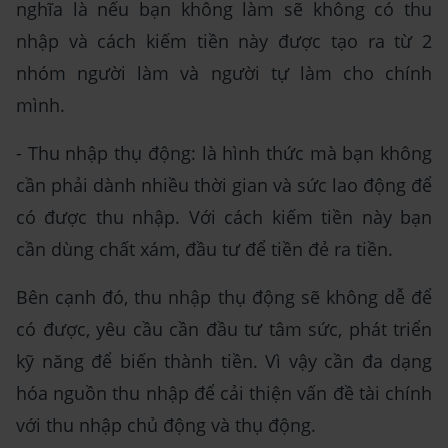
nghĩa là nếu bạn không làm sẽ không có thu
nhập và cách kiếm tiền này được tạo ra từ 2
nhóm người làm và người tự làm cho chính
mình.
- Thu nhập thụ động: là hình thức mà bạn không
cần phải dành nhiều thời gian và sức lao động để
có được thu nhập. Với cách kiếm tiền này bạn
cần dùng chất xám, đầu tư để tiền đẻ ra tiền.
Bên cạnh đó, thu nhập thụ động sẽ không dễ để
có được, yêu cầu cần đầu tư tâm sức, phát triển
kỹ năng để biến thành tiền. Vì vậy cần đa dạng
hóa nguồn thu nhập để cải thiện vấn đề tài chính
với thu nhập chủ động và thụ động.