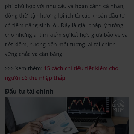
phí phù hợp với nhu cầu và hoàn cảnh cá nhân,
đồng thời tận hưởng lợi ích từ các khoản đầu tư
có tiềm năng sinh lời. Đây là giải pháp lý tưởng
cho những ai tìm kiếm sự kết hợp giữa bảo vệ và
tiết kiệm, hướng đến một tương lai tài chính
vững chắc và cân bằng.
>>> Xem thêm:
15 cách chi tiêu tiết kiệm cho
người có thu nhập thấp
Đầu tư tài chính