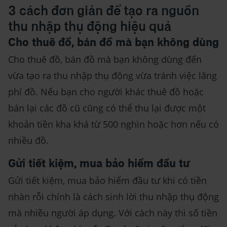
3 cách đơn giản để tạo ra nguồn
thu nhập thụ động hiệu quả
Cho thuê đồ, bán đồ mà bạn không dùng
Cho thuê đồ, bán đồ mà bạn không dùng đến
vừa tạo ra thu nhập thụ động vừa tránh việc lãng
phí đồ. Nếu bạn cho người khác thuê đồ hoặc
bán lại các đồ cũ cũng có thể thu lại được một
khoản tiền kha khá từ 500 nghìn hoặc hơn nếu có
nhiều đồ.
Gửi tiết kiệm, mua bảo hiểm đầu tư
Gửi tiết kiệm, mua bảo hiểm đầu tư khi có tiền
nhàn rỗi chính là cách sinh lời thu nhập thụ động
mà nhiều người áp dụng. Với cách này thì số tiền