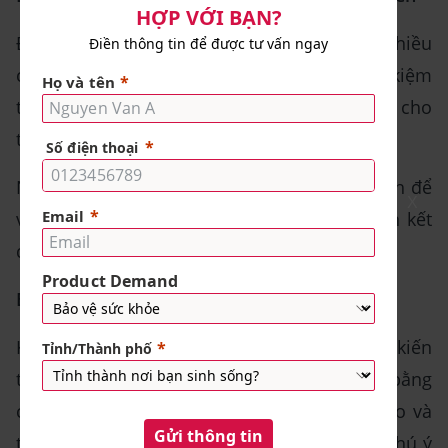
Để tạo ra nguồn thu nhập thụ động có rất nhiều
cách nếu với trường hợp không có tiền tiết kiệm
thì bạn có thể bắt đầu bằng việc bán hoặc cho
thuê đồ không dùng đến của mình.
Ngoài ra bạn cũng có thể dùng thời gian rảnh để
X
viết Blog, làm cộng tác viên hay tiếp thị liên kết
để tạo ra nguồn thu nhập thụ động.
Bước 3: Mở rộng nguồn thu nhập thụ động
Khi bạn có khoản tiền rảnh rỗi và có chút kiến
thức về thị trường thì bạn có thể mở rộng bằng
cách đem tiền đi đầu tư sẽ có lợi nhuận cao và
tiền sẽ đẻ ra tiền cho bạn. Nhưng bạn cần chú ý