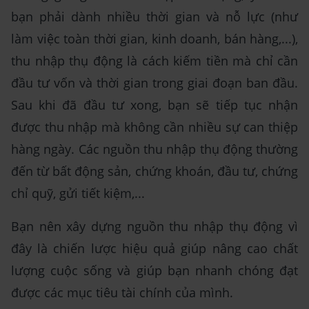
bạn phải dành nhiều thời gian và nỗ lực (như
làm việc toàn thời gian, kinh doanh, bán hàng,...),
thu nhập thụ động là cách kiếm tiền mà chỉ cần
đầu tư vốn và thời gian trong giai đoạn ban đầu.
Sau khi đã đầu tư xong, bạn sẽ tiếp tục nhận
được thu nhập mà không cần nhiều sự can thiệp
hàng ngày. Các nguồn thu nhập thụ động thường
đến từ bất động sản, chứng khoán, đầu tư, chứng
chỉ quỹ, gửi tiết kiệm,...
Bạn nên xây dựng nguồn thu nhập thụ động vì
đây là chiến lược hiệu quả giúp nâng cao chất
lượng cuộc sống và giúp bạn nhanh chóng đạt
được các mục tiêu tài chính của mình.