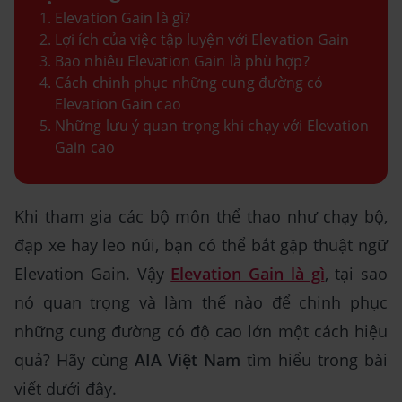
Elevation Gain là gì?
Lợi ích của việc tập luyện với Elevation Gain
Bao nhiêu Elevation Gain là phù hợp?
Cách chinh phục những cung đường có
Elevation Gain cao
Những lưu ý quan trọng khi chạy với Elevation
Gain cao
Khi tham gia các bộ môn thể thao như chạy bộ,
đạp xe hay leo núi, bạn có thể bắt gặp thuật ngữ
Elevation Gain. Vậy
Elevation Gain là gì
, tại sao
nó quan trọng và làm thế nào để chinh phục
những cung đường có độ cao lớn một cách hiệu
quả? Hãy cùng
AIA Việt Nam
tìm hiểu trong bài
viết dưới đây.