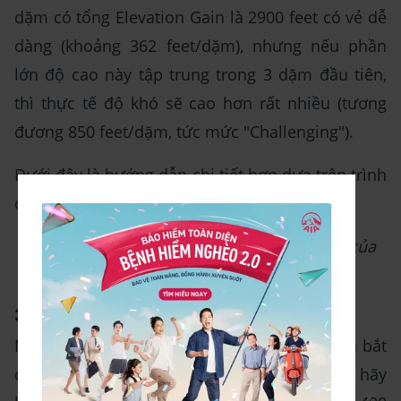
dặm có tổng Elevation Gain là 2900 feet có vẻ dễ
dàng (khoảng 362 feet/dặm), nhưng nếu phần
lớn độ cao này tập trung trong 3 dặm đầu tiên,
thì thực tế độ khó sẽ cao hơn rất nhiều (tương
đương 850 feet/dặm, tức mức "Challenging").
Dưới đây là hướng dẫn chi tiết hơn dựa trên trình
độ tập luyện của người chạy:
Mức Elevation Gain phù hợp vào khả năng của
từng người
3.1 Dành cho người mới bắt đầu
Nếu bạn mới tìm hiểu Elevation Gain là gì và bắt
đầu tập luyện với địa hình có Elevation Gain, hãy
X