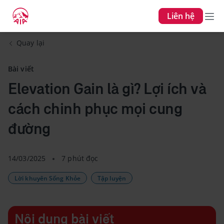
Liên hệ
Quay lại
Bài viết
Elevation Gain là gì? Lợi ích và
cách chinh phục mọi cung
đường
14/03/2025
7 phút đọc
Lời khuyên Sống Khỏe
Tập luyện
Nội dung bài viết