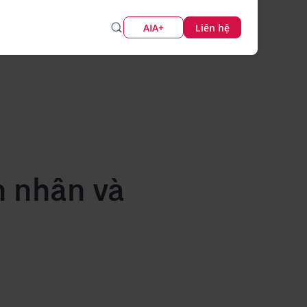
AIA+
Liên hệ
n nhân và