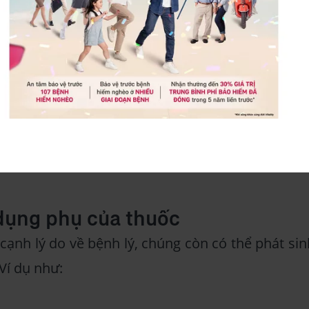
, ví dụ: Bệnh
Đái tháo đường
Suy giáp
ỏe tinh thần:
Stress
,
Trầm cảm
,...
dụng phụ của thuốc
ạnh lý do về bệnh lý, chúng còn có thể phát sin
Ví dụ như: