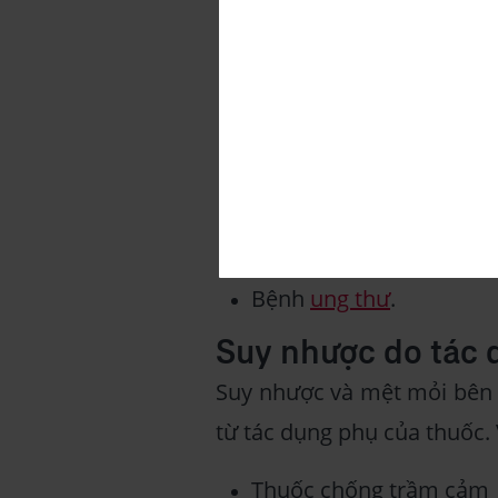
Các bệnh về chuyển hóa
Bệnh tuyến giáp, ví dụ:
Các tình trạng về sức kh
Bệnh phổi
Đau mạn tính
Bệnh
ung thư
.
Suy nhược do tác 
Suy nhược và mệt mỏi bên c
từ tác dụng phụ của thuốc. 
Thuốc chống trầm cảm