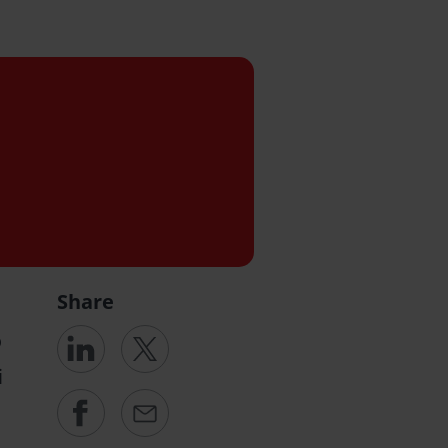
Share
ó
i