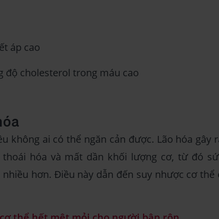
ết áp cao
g độ cholesterol trong máu cao
hóa
điều không ai có thể ngăn cản được. Lão hóa gây r
g thoái hóa và mất dần khối lượng cơ, từ đó sứ
nhiều hơn. Điều này dẫn đến suy nhược cơ thể 
p cơ thể hết mệt mỏi cho người bận rộn