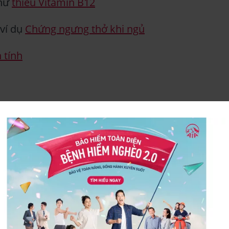
như
thiếu Vitamin B12
 ví dụ
Chứng ngưng thở khi ngủ
 tính
n như
Thiếu máu
ệnh loạn dưỡng cơ
n kinh, chẳng hạn như
Bệnh đa xơ cứng
và
bện