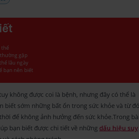
iết
 thể
 thường gặp
thể lâu ngày
ể bạn nên biết
tuy không được coi là bệnh, nhưng đây có thể là
n biết sớm những bất ổn trong sức khỏe và từ đ
p thời để không ảnh hưởng đến sức khỏe.Trong bà
iúp bạn biết được chi tiết về những
dấu hiệu suy