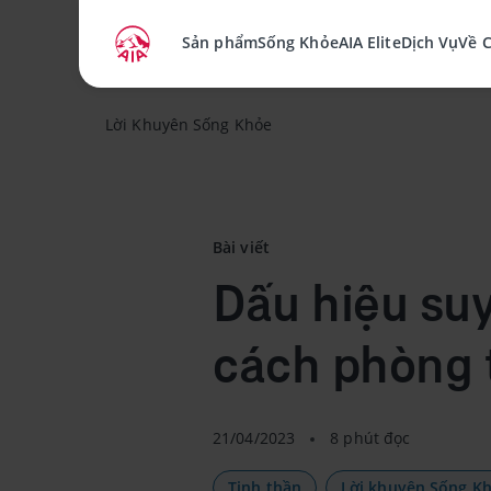
Sản phẩm
Sống Khỏe
AIA Elite
Dịch Vụ
Về 
Lời Khuyên Sống Khỏe
Bài viết
Dấu hiệu su
cách phòng 
21/04/2023
8 phút đọc
Tinh thần
Lời khuyên Sống K