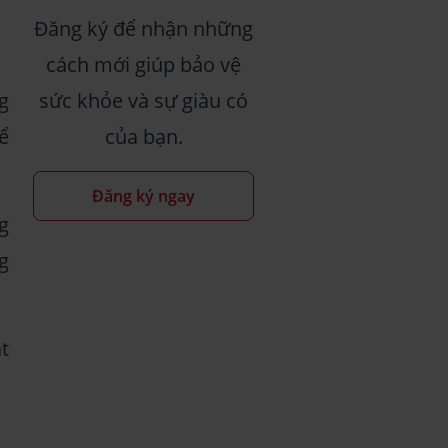
Đăng ký để nhận những
cách mới giúp bảo vệ
g
sức khỏe và sự giàu có
ể
của bạn.
Đăng ký ngay
g
g
t