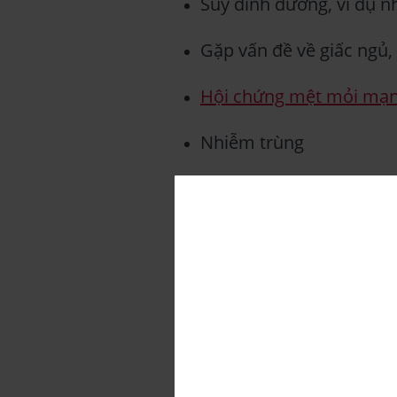
Suy dinh dưỡng, ví dụ 
Gặp vấn đề về giấc ngủ,
Hội chứng mệt mỏi mạn
Nhiễm trùng
Bệnh về máu, chẳng hạ
Bệnh
tim mạch
Bệnh về cơ, ví dụ như
B
Bện liên quan đến thầ
Parkinson