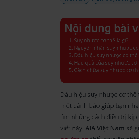
Nội dung bài v
Suy nhược cơ thể là gì?
Nguyên nhân suy nhược cơ
Dấu hiệu suy nhược cơ thể
Hậu quả của suy nhược cơ 
Cách chữa suy nhược cơ th
Dấu hiệu suy nhược cơ thể 
một cảnh báo giúp bạn nhậ
tìm những cách điều trị kị
viết này,
AIA Việt Nam
sẽ g