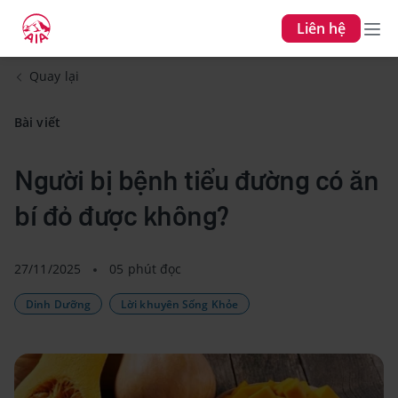
Liên hệ
Quay lại
Bài viết
Người bị bệnh tiểu đường có ăn
bí đỏ được không?
27/11/2025
05 phút đọc
Dinh Dưỡng
Lời khuyên Sống Khỏe