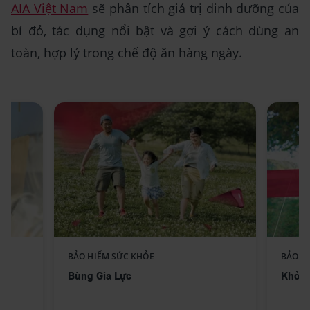
AIA Việt Nam
sẽ phân tích giá trị dinh dưỡng của
bí đỏ, tác dụng nổi bật và gợi ý cách dùng an
toàn, hợp lý trong chế độ ăn hàng ngày.
Replace component AIA -
BẢO HIỂM SỨC KHỎE
BẢO H
ext
Standee-BungGiaLuc_No text
Bùng Gia Lực
Khỏe 