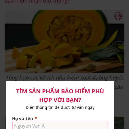
bảo hiểm nhân thọ không?
Tổng hợp các lợi ích như kiểm soát đường huyết,
hỗ trợ insulin, chống oxy hóa và giúp duy trì cân
nặng.