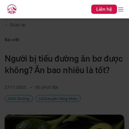
Liên hệ
Quay lại
Bài viết
Người bị tiểu đường ăn bơ được
không? Ăn bao nhiêu là tốt?
27/11/2025
05 phút đọc
Dinh Dưỡng
Lời khuyên Sống Khỏe