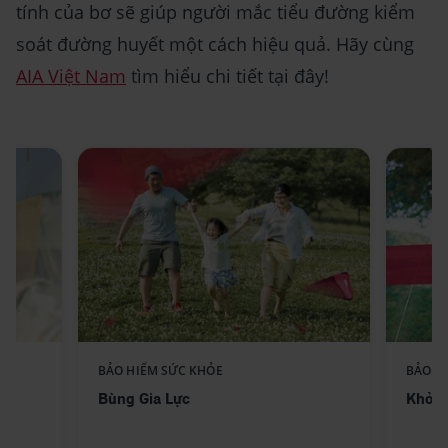
tính của bơ sẽ giúp người mắc tiểu đường kiểm
soát đường huyết một cách hiệu quả. Hãy cùng
AIA Việt Nam
tìm hiểu chi tiết tại đây!
Replace component AIA -
BẢO HIỂM SỨC KHỎE
BẢO H
ext
Standee-BungGiaLuc_No text
Bùng Gia Lực
Khỏe 