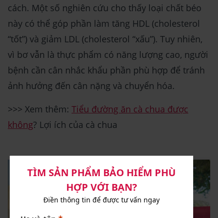
cách. Một số nghiên cứu cho thấy loại chất béo
này có thể góp phần làm tăng HDL (cholesterol
“tốt”) và giảm LDL (cholesterol “xấu”). Tuy nhiên,
vì bơ vẫn là thực phẩm có năng lượng cao, người
bệnh cần cân nhắc khẩu phần phù hợp để tránh
ảnh hưởng đến cân nặng và chuyển hóa.
>>> Xem thêm:
Tiểu đường ăn cà chua được
không
? Lợi ích của cà chua