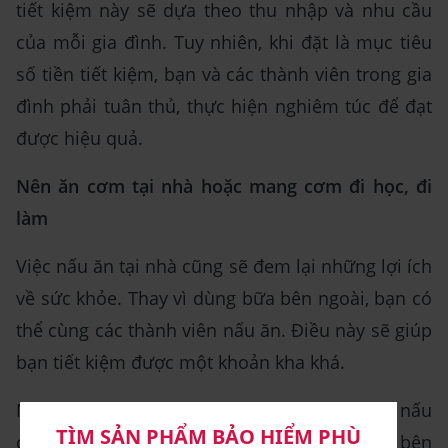
tiết kiệm này sẽ dựa theo thu nhập và nhu cầu
của mỗi gia đình. Tuy nhiên, khi đặt là mục tiêu
số tiền tiết kiệm, bạn và các thành viên trong gia
đình phải tuân thủ, thực hiện nghiêm túc để đạt
được hiệu quả.
Nên ăn cơm tại nhà hoặc mang cơm đi học, đi
làm
Việc nấu ăn tại nhà cũng sẽ đem lại những lợi ích
về sức khỏe. Thay vì dùng bữa bên ngoài, bạn có
thể cùng các thành viên nấu ăn. Điều này sẽ giúp
bạn tiết kiệm được một khoản kha khá.
Ngoài ra, bạn cũng nên mang cơm đi làm, nấu
cơm cho con mang đi học thay vì đặt cơm bên