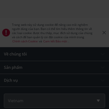
Trang web này sử dụng cookie để nâng cao trải nghiệm
người dùng của bạn. Bạn có thể tìm hiểu thêm thông tin về
các loại cookie được thu thập, mục đích sử dụng của chúng
và cách để bạn quản lý cài đặt cookie của mình trong
Chính sách Cookie
và
Cam kết Bảo mật
.
Về chúng tôi
Sản phẩm
Dịch vụ
Vietnam