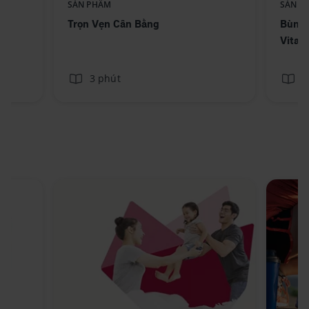
SẢN PHẨM
SẢN P
Trọn Vẹn Cân Bằng
Bùng 
Vitali
3 phút
3