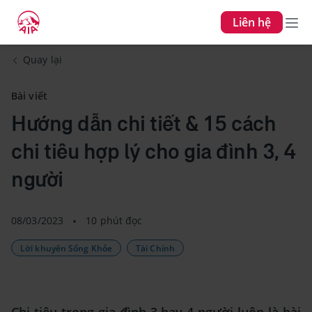
Liên hệ
Quay lại
Bài viết
Hướng dẫn chi tiết & 15 cách
chi tiêu hợp lý cho gia đình 3, 4
người
08/03/2023
10 phút đọc
Lời khuyên Sống Khỏe
Tài Chính