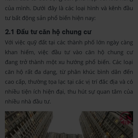
của mình. Dưới đây là các loại hình và kênh đầu
tư bất động sản phổ biến hiện nay:
2.1 Đầu tư căn hộ chung cư
Với việc quỹ đất tại các thành phố lớn ngày càng
khan hiếm, việc đầu tư vào căn hộ chung cư
đang trở thành một xu hướng phổ biến. Các loại
căn hộ rất đa dạng, từ phân khúc bình dân đến
cao cấp, thường tọa lạc tại các vị trí đắc địa và có
nhiều tiện ích hiện đại, thu hút sự quan tâm của
nhiều nhà đầu tư.