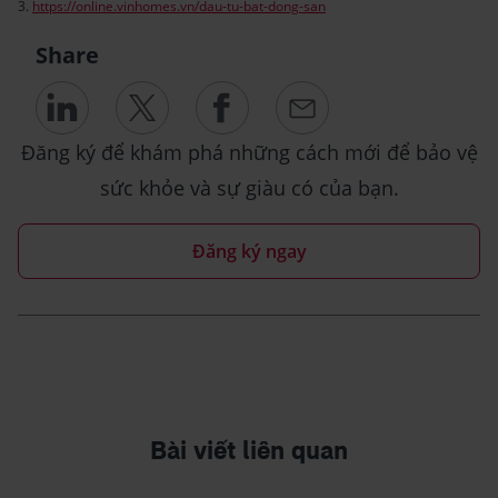
3.
https://online.vinhomes.vn/dau-tu-bat-dong-san
Share
Đăng ký để khám phá những cách mới để bảo vệ
sức khỏe và sự giàu có của bạn.
Đăng ký ngay
Bài viết liên quan