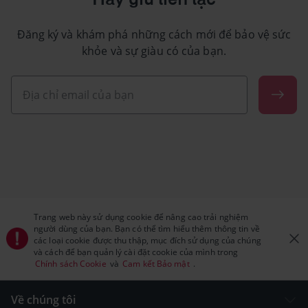
Đăng ký và khám phá những cách mới để bảo vệ sức
khỏe và sự giàu có của bạn.
Trang web này sử dụng cookie để nâng cao trải nghiệm
người dùng của bạn. Bạn có thể tìm hiểu thêm thông tin về
các loại cookie được thu thập, mục đích sử dụng của chúng
và cách để bạn quản lý cài đặt cookie của mình trong
Chính sách Cookie
và
Cam kết Bảo mật
.
Về chúng tôi