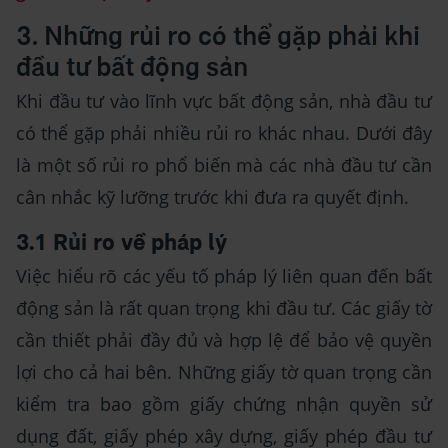
3. Những rủi ro có thể gặp phải khi
đầu tư bất động sản
Khi đầu tư vào lĩnh vực bất động sản, nhà đầu tư
có thể gặp phải nhiều rủi ro khác nhau. Dưới đây
là một số rủi ro phổ biến mà các nhà đầu tư cần
cân nhắc kỹ lưỡng trước khi đưa ra quyết định.
3.1 Rủi ro về pháp lý
Việc hiểu rõ các yếu tố pháp lý liên quan đến bất
động sản là rất quan trọng khi đầu tư. Các giấy tờ
cần thiết phải đầy đủ và hợp lệ để bảo vệ quyền
lợi cho cả hai bên. Những giấy tờ quan trọng cần
kiểm tra bao gồm giấy chứng nhận quyền sử
dụng đất, giấy phép xây dựng, giấy phép đầu tư