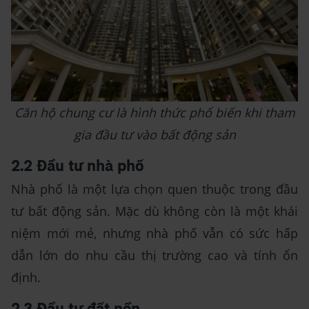
Căn hộ chung cư là hình thức phổ biến khi tham
gia đầu tư vào bất động sản
2.2 Đầu tư nhà phố
Nhà phố là một lựa chọn quen thuộc trong đầu
tư bất động sản. Mặc dù không còn là một khái
niệm mới mẻ, nhưng nhà phố vẫn có sức hấp
dẫn lớn do nhu cầu thị trường cao và tính ổn
định.