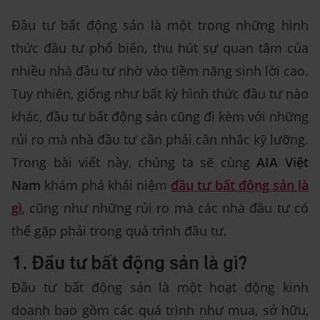
Đầu tư bất động sản là một trong những hình
thức đầu tư phổ biến, thu hút sự quan tâm của
nhiều nhà đầu tư nhờ vào tiềm năng sinh lời cao.
Tuy nhiên, giống như bất kỳ hình thức đầu tư nào
khác, đầu tư bất động sản cũng đi kèm với những
rủi ro mà nhà đầu tư cần phải cân nhắc kỹ lưỡng.
Trong bài viết này, chúng ta sẽ cùng
AIA Việt
Nam
khám phá khái niệm
đầu tư bất động sản là
gì
, cũng như những rủi ro mà các nhà đầu tư có
thể gặp phải trong quá trình đầu tư.
1. Đầu tư bất động sản là gì?
Đầu tư bất động sản là một hoạt động kinh
doanh bao gồm các quá trình như mua, sở hữu,