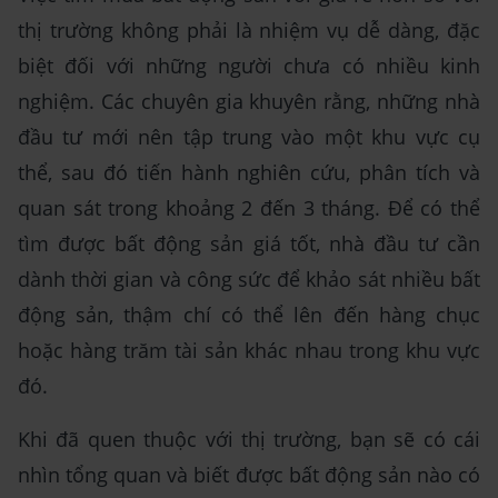
thị trường không phải là nhiệm vụ dễ dàng, đặc
biệt đối với những người chưa có nhiều kinh
nghiệm. Các chuyên gia khuyên rằng, những nhà
đầu tư mới nên tập trung vào một khu vực cụ
thể, sau đó tiến hành nghiên cứu, phân tích và
quan sát trong khoảng 2 đến 3 tháng. Để có thể
tìm được bất động sản giá tốt, nhà đầu tư cần
dành thời gian và công sức để khảo sát nhiều bất
động sản, thậm chí có thể lên đến hàng chục
hoặc hàng trăm tài sản khác nhau trong khu vực
đó.
Khi đã quen thuộc với thị trường, bạn sẽ có cái
nhìn tổng quan và biết được bất động sản nào có