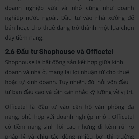
doanh nghiệp vừa và nhỏ cũng như doanh
nghiệp nước ngoài. Đầu tư vào nhà xưởng để
bán hoặc cho thuê đang trở thành một lựa chọn
đầy tiềm năng.
2.6 Đầu tư Shophouse và Officetel
Shophouse là bất động sản kết hợp giữa kinh
doanh và nhà ở, mang lại lợi nhuận từ cho thuê
hoặc tự kinh doanh. Tuy nhiên, đòi hỏi vốn đầu
tư ban đầu cao và cần cân nhắc kỹ lưỡng về vị trí.
Officetel là đầu tư vào căn hộ văn phòng đa
năng, phù hợp với doanh nghiệp nhỏ . Officetel
có tiềm năng sinh lời cao nhưng đi kèm rủi ro
pháp lý và chịu tác động nhiều bởi thị trường