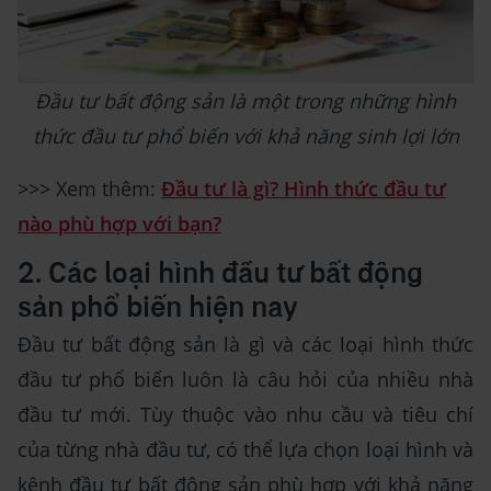
Đầu tư bất động sản là một trong những hình
thức đầu tư phổ biến với khả năng sinh lợi lớn
>>> Xem thêm:
Đầu tư là gì? Hình thức đầu tư
nào phù hợp với bạn?
2. Các loại hình đầu tư bất động
sản phổ biến hiện nay
Đầu tư bất động sản là gì và các loại hình thức
đầu tư phổ biến luôn là câu hỏi của nhiều nhà
đầu tư mới. Tùy thuộc vào nhu cầu và tiêu chí
của từng nhà đầu tư, có thể lựa chọn loại hình và
kênh đầu tư bất động sản phù hợp với khả năng