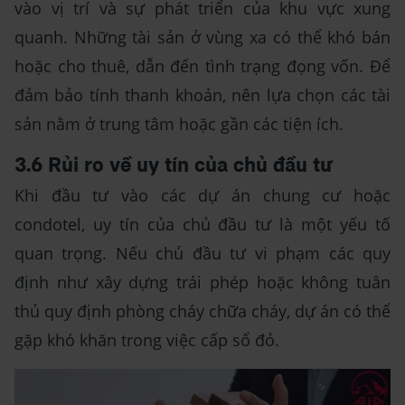
vào vị trí và sự phát triển của khu vực xung
quanh. Những tài sản ở vùng xa có thể khó bán
hoặc cho thuê, dẫn đến tình trạng đọng vốn. Để
đảm bảo tính thanh khoản, nên lựa chọn các tài
sản nằm ở trung tâm hoặc gần các tiện ích.
3.6 Rủi ro về uy tín của chủ đầu tư
Khi đầu tư vào các dự án chung cư hoặc
condotel, uy tín của chủ đầu tư là một yếu tố
quan trọng. Nếu chủ đầu tư vi phạm các quy
định như xây dựng trái phép hoặc không tuân
thủ quy định phòng cháy chữa cháy, dự án có thể
gặp khó khăn trong việc cấp sổ đỏ.