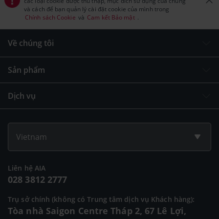
các loại cookie được thu thập, mục đích sử dụng của chúng
và cách để bạn quản lý cài đặt cookie của mình trong
Chính sách Cookie
và
Cam kết Bảo mật
.
Về chúng tôi
Sản phẩm
Dịch vụ
Vietnam
Liên hệ AIA
028 3812 2777
Trụ sở chính (không có Trung tâm dịch vụ Khách hàng):
Tòa nhà Saigon Centre Tháp 2, 67 Lê Lợi,