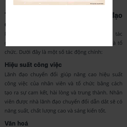
Có thể bị lạm dụng:
Tác động của phong cách lãnh đạo
chuyển đổi
Phong cách lãnh đạo chuyển đổi có nhiều tác
động tích cực đến các cá nhân, đội nhóm và tổ
chức. Dưới đây là một số tác động chính:
Hiệu suất công việc
Lãnh đạo chuyển đổi giúp nâng cao hiệu suất
công việc của nhân viên và tổ chức bằng cách
tạo ra sự cam kết, hài lòng và trung thành. Nhân
viên được nhà lãnh đạo chuyển đổi dẫn dắt sẽ có
năng suất, chất lượng cao và sáng kiến tốt.
Văn hoá