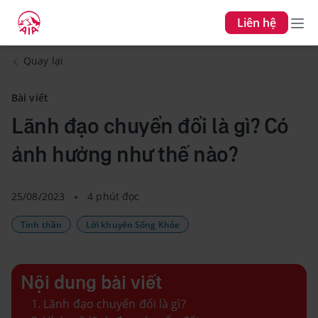
Liên hệ
Quay lại
Bài viết
Lãnh đạo chuyển đổi là gì? Có
ảnh hưởng như thế nào?
25/08/2023
4 phút đọc
Tinh thần
Lời khuyên Sống Khỏe
Nội dung bài viết
Lãnh đạo chuyển đổi là gì?