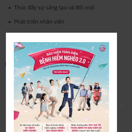
Thúc đẩy sự sáng tạo và đổi mới
Phát triển nhân viên
Tăng cường cam kết và gắn bó:
Thích ứng với sự thay đổi:
Nhược điểm:
Có thể tốn nhiều thời gian:
Phụ thuộc vào cá nhân lãnh đạo:
Có thể gây áp lực cho nhân viên:
X
Khó áp dụng trong tình huống khẩn cấp: