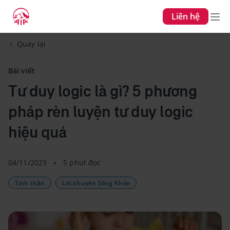
Liên hệ
Quay lại
Bài viết
Tư duy logic là gì? 5 phương
pháp rèn luyện tư duy logic
hiệu quả
04/11/2023
5 phút đọc
Tinh thần
Lời khuyên Sống Khỏe