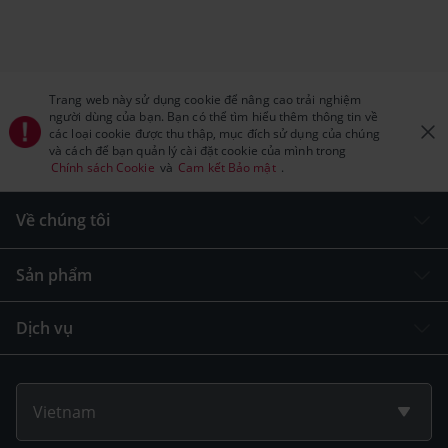
Trang web này sử dụng cookie để nâng cao trải nghiệm
người dùng của bạn. Bạn có thể tìm hiểu thêm thông tin về
các loại cookie được thu thập, mục đích sử dụng của chúng
và cách để bạn quản lý cài đặt cookie của mình trong
Chính sách Cookie
và
Cam kết Bảo mật
.
Về chúng tôi
Sản phẩm
Dịch vụ
Vietnam