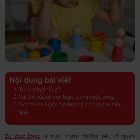
Nội dung bài viết
Tư duy logic là gì?
Vai trò của tư duy logic trong cuộc sống
5 cách rèn luyện tư duy logic nâng cao hiệu
quả
Tư duy logic
là một trong những yếu tố quan