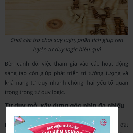
Chơi các trò chơi suy luận, phân tích giúp rèn
luyện tư duy logic hiệu quả
Bên cạnh đó, việc tham gia vào các hoạt động
sáng tạo còn giúp phát triển trí tưởng tượng và
khả năng tư duy nhanh chóng, hai yếu tố quan
trọng trong tư duy logic.
Tư duy mở, xây dựng góc nhìn đa chiều
Bạn đã từng nghe lời khuyên rằng nên luôn đặt