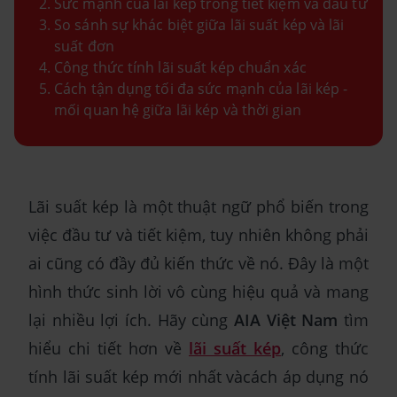
Sức mạnh của lãi kép trong tiết kiệm và đầu tư
So sánh sự khác biệt giữa lãi suất kép và lãi
suất đơn
Công thức tính lãi suất kép chuẩn xác
Cách tận dụng tối đa sức mạnh của lãi kép -
mối quan hệ giữa lãi kép và thời gian
Lãi suất kép là một thuật ngữ phổ biến trong
việc đầu tư và tiết kiệm, tuy nhiên không phải
ai cũng có đầy đủ kiến thức về nó. Đây là một
hình thức sinh lời vô cùng hiệu quả và mang
lại nhiều lợi ích. Hãy cùng
AIA Việt Nam
tìm
hiểu chi tiết hơn về
lãi suất kép
, công thức
tính lãi suất kép mới nhất vàcách áp dụng nó