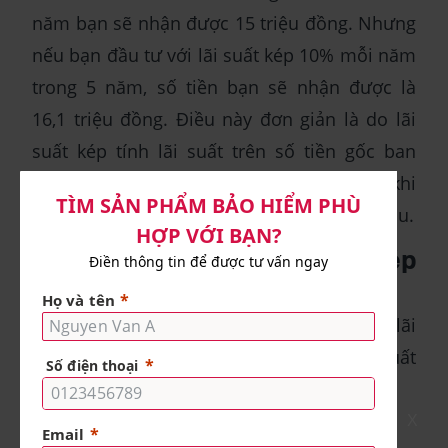
năm bạn sẽ nhận được 15 triệu đồng. Nhưng
nếu bạn đầu tư với lãi suất kép 10% mỗi năm
trong 5 năm, số tiền bạn sẽ nhận được là
16,1 triệu đồng. Điều này đơn giản là do lãi
suất kép tính lãi suất trên số tiền gốc ban
đầu cộng với lãi suất đã kiếm được, trong khi
lãi suất đơn chỉ tính trên số tiền gốc ban đầu.
Công thức tính lãi suất kép
chuẩn xác
Để tính số tiền nhận được sau kỳ hạn theo lãi
suất kép chúng ta có công thức tính lãi suất
kép là:
X
A = P x (1 + r/n)^(n x t), trong đó: