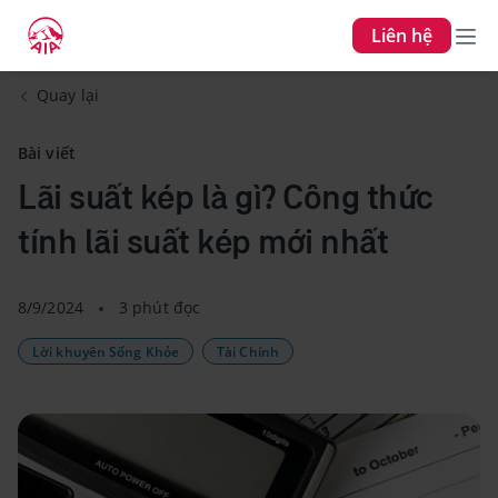
Liên hệ
Quay lại
Bài viết
Lãi suất kép là gì? Công thức
tính lãi suất kép mới nhất
8/9/2024
3 phút đọc
Lời khuyên Sống Khỏe
Tài Chính