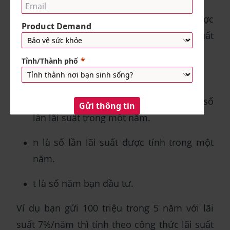
A là số tiền cuối cùng bạn sẽ nhận được
sau khi đầu tư một số tiền P với lãi suất
kép.
P là số tiền ban đầu bạn đầu tư.
r là lãi suất hàng năm, được chia cho n số
lần lãi suất trong một năm.
n là số lần lãi suất được tính trong một
năm.
t là số năm bạn đầu tư.
Ví dụ bạn gửi 100 triệu trong 5 năm với lãi
suất 7%/năm thì tính theo công thức lãi suất