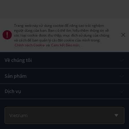
Trang web này sử dụng cookie để nâng cao trải nghiệm
người dùng của bạn. Bạn có thể tìm hiểu thêm thông tin về
các loại cookie được thu thập, mục đích sử dụng của chúng
và cách để bạn quản lý cài đặt cookie của mình trong
Chính sách Cookie
và
Cam kết Bảo mật
.
Về chúng tôi
Sản phẩm
Dịch vụ
Vietnam