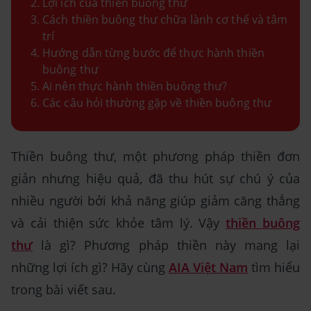
Lợi ích của thiền buông thư
Cách thiền buông thư chữa lành cơ thể và tâm
trí
Hướng dẫn từng bước để thực hành thiền
buông thư
Ai nên thực hành thiền buông thư?
Các câu hỏi thường gặp về thiền buông thư
Thiền buông thư, một phương pháp thiền đơn
giản nhưng hiệu quả, đã thu hút sự chú ý của
nhiều người bởi khả năng giúp giảm căng thẳng
và cải thiện sức khỏe tâm lý. Vậy
thiền buông
thư
là gì? Phương pháp thiền này mang lại
những lợi ích gì? Hãy cùng
AIA Việt Nam
tìm hiểu
trong bài viết sau.