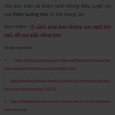
cho bản thân và khám phá những điều tuyệt vời
mà
thiền buông thư
có thể mang lại!
Xem thêm:
15 cách giúp bạn không suy nghĩ khi
ngủ, dễ say giấc nồng hơn
Tài liệu tham khảo:
1.
https://nhathuoclongchau.com.vn/bai-viet/thien-buong-thu-phuong-
phap-chua-lanh-tinh-than-va-suc-khoe-69827.html
2.
https://www.bachhoaxanh.com/kinh-nghiem-hay/thien-buong-thu-la-gi-
loi-ich-cua-thien-buong-thu-1570115
3.
https://hellobacsi.com/tam-ly-tam-than/van-de-tam-ly-tam-than/thien-
buong-thu-la-gi/