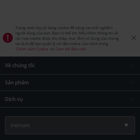
Trang web này sử dụng cookie để nâng cao trải nghiệm
người dùng của bạn. Bạn có thể tìm hiểu thêm thông tin về
các loại cookie được thu thập, mục đích sử dụng của chúng
và cách để bạn quản lý cài đặt cookie của mình trong
Chính sách Cookie
và
Cam kết Bảo mật
.
Về chúng tôi
Sản phẩm
Dịch vụ
Vietnam