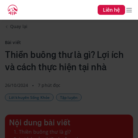
Liên hệ
Quay lại
Bài viết
Thiền buông thư là gì? Lợi ích
và cách thực hiện tại nhà
26/10/2024
7 phút đọc
Lời khuyên Sống Khỏe
Tập luyện
Nội dung bài viết
Thiền buông thư là gì?