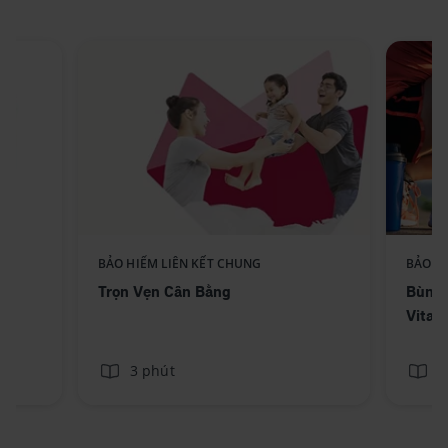
BẢO HIỂM LIÊN KẾT CHUNG
BẢO H
Trọn Vẹn Cân Bằng
Bùng 
Vitali
3 phút
3