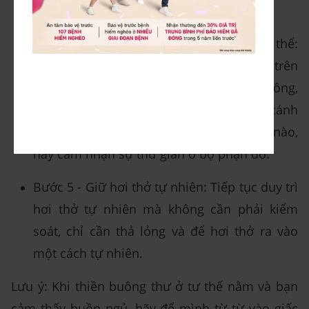
tỏa khắp cơ thể.
Bước 4 - Tập trung vào từng bộ phận cơ thể:
Từ từ chuyển sự chú ý đến từng bộ phận trên
cơ thể, bắt đầu từ chân, bắp chân, đùi, hông,
bụng, ngực, cổ, cơ mặt, nơi hai đầu cánh
mũi,... Khi bạn tập trung vào bộ phận nào,
hãy cảm nhận sự thư giãn ở bộ phận đó.
Bước 5 - Giữ hơi thở tự nhiên: Tiếp tục duy trì
hơi thở tự nhiên mà không cần phải kiểm
soát, chỉ cần thả lỏng và để hơi thở ra vào
một cách tự nhiên.
Lưu ý: Khi thiền buông thư ở tư thế nằm và bạn
cảm thấy buồn ngủ, hãy để mình từ từ vào giấc