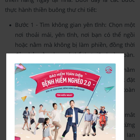
thực hành thiền buông thư chi tiết:
Bước 1 - Tìm không gian yên tĩnh: Chọn một
nơi thoải mái, yên tĩnh, nơi bạn có thể ngồi
hoặc nằm mà không bị làm phiền, đồng thời
đảm bảo rằng bạn có thể thư giãn hoàn toàn.
Bước 2 - Thả lỏng cơ thể: Ngồi hoặc nằm
xuống, thả lỏng hai tay sang hai bên hoặc đặt
lên bụng. Đảm bảo cơ thể bạn hoàn toàn
thoải mái và không có căng thẳng.
Bước 3 - Nhắm mắt và hít thở sâu: Nhắm mắt
lại và bắt đầu hít thở sâu. Hãy chú ý vào từng
X
hơi thở, cảm nhận sự thư giãn dần dần lan