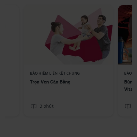
BẢO HIỂM LIÊN KẾT CHUNG
BẢO H
Trọn Vẹn Cân Bằng
Bùng 
Vitali
3 phút
3