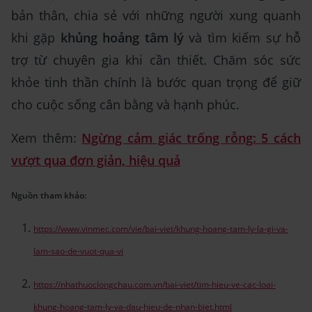
bản thân, chia sẻ với những người xung quanh
khi gặp
khủng hoảng tâm lý
và tìm kiếm sự hỗ
trợ từ chuyên gia khi cần thiết. Chăm sóc sức
khỏe tinh thần chính là bước quan trọng để giữ
cho cuộc sống cân bằng và hạnh phúc.
Xem thêm:
Ngừng cảm giác trống rỗng: 5 cách
vượt qua đơn giản, hiệu quả
Nguồn tham khảo:
https://www.vinmec.com/vie/bai-viet/khung-hoang-tam-ly-la-gi-va-
lam-sao-de-vuot-qua-vi
https://nhathuoclongchau.com.vn/bai-viet/tim-hieu-ve-cac-loai-
khung-hoang-tam-ly-va-dau-hieu-de-nhan-biet.html