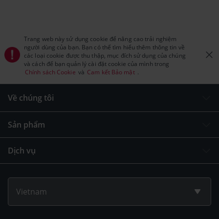
Trang web này sử dụng cookie để nâng cao trải nghiệm
người dùng của bạn. Bạn có thể tìm hiểu thêm thông tin về
các loại cookie được thu thập, mục đích sử dụng của chúng
và cách để bạn quản lý cài đặt cookie của mình trong
Chính sách Cookie
và
Cam kết Bảo mật
.
Về chúng tôi
Sản phẩm
Dịch vụ
Vietnam