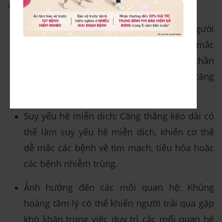
một người. Một số tác động có thể bao gồm:
Suy giảm sức khỏe tinh thần: Những người
trải qua khủng hoảng tâm lý có nguy cơ mắc
các bệnh liên quan đến sức khỏe tinh thần
như trầm cảm, lo âu hoặc rối loạn căng
thẳng sau sang chấn (PTSD).
Suy yếu hệ miễn dịch: Căng thẳng kéo dài có
thể làm suy yếu hệ miễn dịch, khiến cơ thể
dễ mắc các bệnh về tim mạch, tiêu hóa hoặc
các bệnh nhiễm trùng.
Ảnh hưởng đến các mối quan hệ: Khủng
hoảng tâm lý có thể khiến người trải qua gặp
khó khăn trong việc duy trì các mối quan hệ