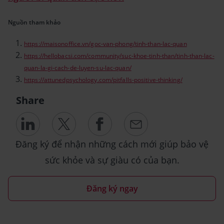
Nguồn tham khảo
https://maisonoffice.vn/goc-van-phong/tinh-than-lac-quan
https://hellobacsi.com/community/suc-khoe-tinh-than/tinh-than-lac-
quan-la-gi-cach-de-luyen-su-lac-quan/
https://attunedpsychology.com/pitfalls-positive-thinking/
Share
Đăng ký để nhận những cách mới giúp bảo vệ
sức khỏe và sự giàu có của bạn.
Đăng ký ngay