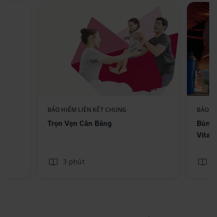
BẢO HIỂM LIÊN KẾT CHUNG
BẢO H
Trọn Vẹn Cân Bằng
Bùng 
Vitali
3 phút
3