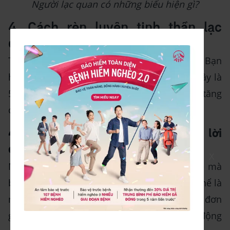
Người lạc quan có những biểu hiện gì?
4. Cách rèn luyện tinh thần lạc
quan
Tinh thần lạc quan kh
ông phải là thứ sẵn có. Bạn
hoàn toàn có thể rèn luyện được nó. Dưới đây là
5 cách mà bạn có thể làm mỗi ngày để tăng
cường năng lượng lạc quan.
4.1 Bắt đầu ngày mới bằng những lời
động viên tích cực
X
Mỗi ngày hãy tự tạo ra một câu nói khích lệ mà
bạn cảm thấy phù hợp với bản thân. Đó có thể là
những câu trích dẫn trong sách báo hoặc chỉ đơn
giản là một câu mà bạn có thể tự nói để động