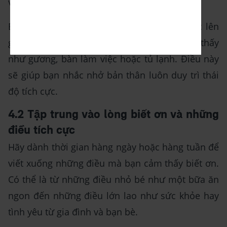
viên bản thân.
Bạn cũng có thể viết những câu nói tích cực lên
giấy và để ở những nơi bạn thường nhìn thấy
như gương, bàn làm việc hoặc tủ lạnh. Điều này
sẽ giúp bạn nhắc nhở bản thân luôn duy trì thái
độ tích cực.
4.2 Tập trung vào lòng biết ơn và những
điều tích cực
Hãy dành thời gian hàng ngày hoặc hàng tuần để
viết xuống những điều mà bạn cảm thấy biết ơn.
Có thể là từ những điều nhỏ bé như một bữa ăn
ngon đến những điều lớn lao như sức khỏe hay
tình yêu từ gia đình và bạn bè.