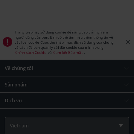
Trang web này sử dụng cookie để nâng cao trải nghiệm
người dùng của bạn. Bạn có thể tìm hiểu thêm thông tin về
các loại cookie được thu thập, mục đích sử dụng của chúng
và cách để bạn quản lý cài đặt cookie của mình trong
Chính sách Cookie
và
Cam kết Bảo mật
.
Về chúng tôi
Sản phẩm
Dịch vụ
Vietnam