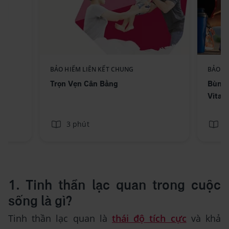
BẢO HIỂM LIÊN KẾT CHUNG
BẢO H
Trọn Vẹn Cân Bằng
Bùng 
Vitali
3 phút
3
1. Tinh thần lạc quan trong cuộc
sống là gì?
Tinh thần lạc quan là
thái độ tích cực
và khả