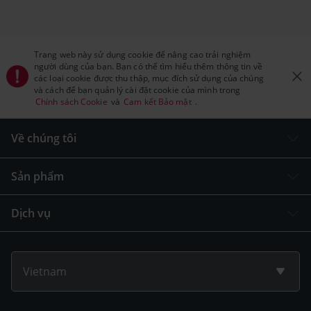
Trang web này sử dụng cookie để nâng cao trải nghiệm
người dùng của bạn. Bạn có thể tìm hiểu thêm thông tin về
các loại cookie được thu thập, mục đích sử dụng của chúng
và cách để bạn quản lý cài đặt cookie của mình trong
Chính sách Cookie
và
Cam kết Bảo mật
.
Về chúng tôi
Sản phẩm
Dịch vụ
Vietnam