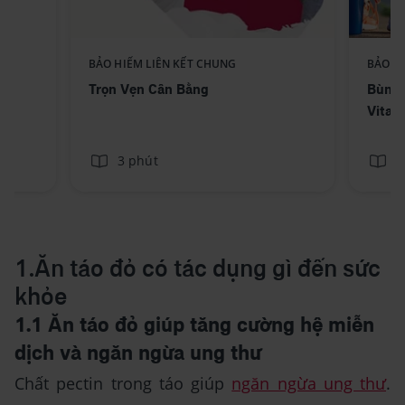
BẢO HIỂM LIÊN KẾT CHUNG
BẢO H
Trọn Vẹn Cân Bằng
Bùng 
Vitali
3 phút
3
1.Ăn táo đỏ có tác dụng gì đến sức
khỏe
1.1 Ăn táo đỏ giúp tăng cường hệ miễn
dịch và ngăn ngừa ung thư
Chất pectin trong táo giúp
ngăn ngừa ung thư
.