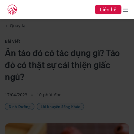
Liên hệ
Quay lại
Bài viết
Ăn táo đỏ có tác dụng gì? Táo
đỏ có thật sự cải thiện giấc
ngủ?
17/04/2023
10 phút đọc
Dinh Dưỡng
Lời khuyên Sống Khỏe