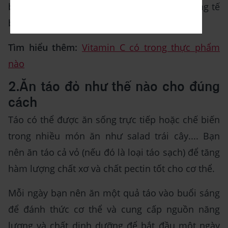
bào được điều trị bằng Vitamin C hoặc những tế
bào không tiếp xúc với chất chống oxy hóa.
Tìm hiểu thêm:
Vitamin C có trong thực phẩm
nào
2.Ăn táo đỏ như thế nào cho đúng
cách
Táo có thể được ăn sống trực tiếp hoặc chế biến
trong nhiều món ăn như salad trái cây.... Bạn
nên ăn táo cả vỏ (nếu đó là loại táo sạch) để tăng
hàm lượng chất xơ và chất pectin tốt cho cơ thể.
Mỗi ngày bạn nên ăn một quả táo vào buổi sáng
để đánh thức cơ thể và cung cấp nguồn năng
lượng và chất dinh dưỡng để bắt đầu một ngày